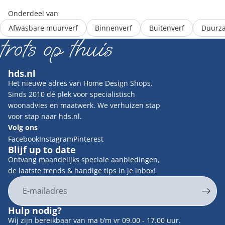
Onderdeel van
Afwasbare muurverf
Binnenverf
Buitenverf
Duurza
hds.nl
Het nieuwe adres van Home Design Shops.
Sinds 2010 dé plek voor specialistisch
woonadvies en maatwerk. We verhuizen stap
voor stap naar hds.nl.
Volg ons
Facebook
Instagram
Pinterest
Blijf up to date
Ontvang maandelijks speciale aanbiedingen,
de laatste trends & handige tips in je inbox!
E-mail
Privacybeleid
Hulp nodig?
Contactgegevens
Wij zijn bereikbaar van ma t/m vr 09.00 - 17.00 uur.