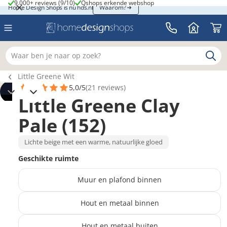
9.000+ reviews (9/10)
Qshops erkende webshop
9.000+ reviews (9/10)
Qshops erkende webshop
Home Design Shops is nu hds.nl
Home Design Shops is nu hds.nl
Waarom?
Waar ben je naar op zoek?
Breadcrumb navigatie
Little Greene Wit
5,0/5
(21 reviews)
Little Greene Clay
Pale (152)
Lichte beige met een warme, natuurlijke gloed
Geschikte ruimte
Muur en plafond binnen
Hout en metaal binnen
Hout en metaal buiten