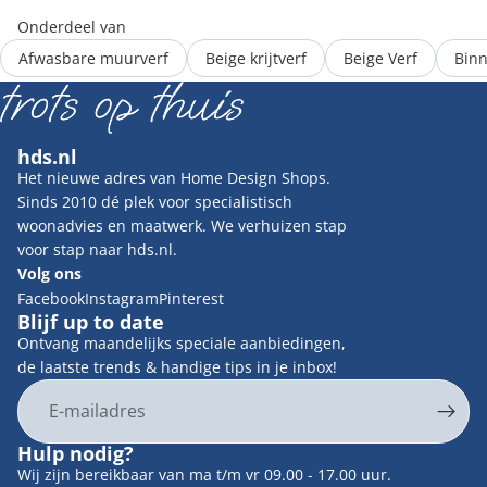
Onderdeel van
Afwasbare muurverf
Beige krijtverf
Beige Verf
Binn
hds.nl
Het nieuwe adres van Home Design Shops.
Sinds 2010 dé plek voor specialistisch
woonadvies en maatwerk. We verhuizen stap
voor stap naar hds.nl.
Volg ons
Facebook
Instagram
Pinterest
Blijf up to date
Ontvang maandelijks speciale aanbiedingen,
de laatste trends & handige tips in je inbox!
E-mail
Privacybeleid
Hulp nodig?
Contactgegevens
Wij zijn bereikbaar van ma t/m vr 09.00 - 17.00 uur.