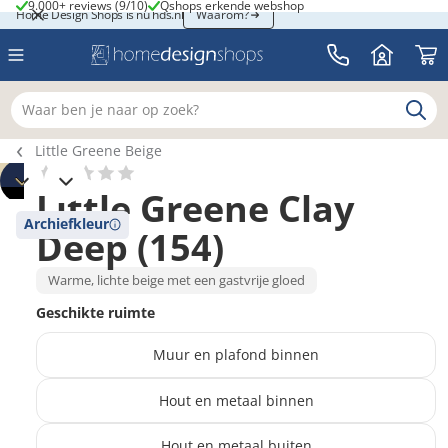
9.000+ reviews (9/10)
Qshops erkende webshop
9.000+ reviews (9/10)
Qshops erkende webshop
Home Design Shops is nu hds.nl
Home Design Shops is nu hds.nl
Waarom?
Waar ben je naar op zoek?
Breadcrumb navigatie
Little Greene Beige
Little Greene Clay
Archiefkleur
Deep (154)
Warme, lichte beige met een gastvrije gloed
Geschikte ruimte
Muur en plafond binnen
Hout en metaal binnen
Hout en metaal buiten