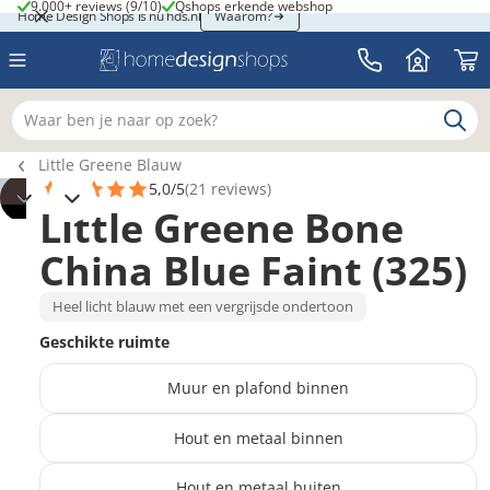
9.000+ reviews (9/10)
Qshops erkende webshop
9.000+ reviews (9/10)
Qshops erkende webshop
Home Design Shops is nu hds.nl
Home Design Shops is nu hds.nl
Waarom?
Waar ben je naar op zoek?
Breadcrumb navigatie
Little Greene Blauw
5,0/5
(21 reviews)
Little Greene Bone
China Blue Faint (325)
Heel licht blauw met een vergrijsde ondertoon
Geschikte ruimte
Muur en plafond binnen
Hout en metaal binnen
Hout en metaal buiten