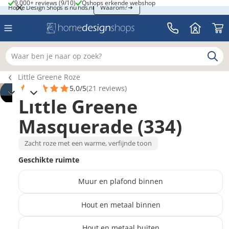
9.000+ reviews (9/10)
Qshops erkende webshop
9.000+ reviews (9/10)
Qshops erkende webshop
Home Design Shops is nu hds.nl
Home Design Shops is nu hds.nl
Waarom?
Waar ben je naar op zoek?
Breadcrumb navigatie
Little Greene Roze
5,0/5
(21 reviews)
Little Greene
3
Masquerade (334)
Zacht roze met een warme, verfijnde toon
Geschikte ruimte
Muur en plafond binnen
Hout en metaal binnen
Hout en metaal buiten