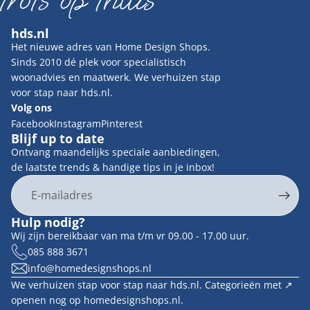
hds.nl
Het nieuwe adres van Home Design Shops.
Sinds 2010 dé plek voor specialistisch
woonadvies en maatwerk. We verhuizen stap
voor stap naar hds.nl.
Volg ons
Facebook
Instagram
Pinterest
Blijf up to date
Ontvang maandelijks speciale aanbiedingen,
de laatste trends & handige tips in je inbox!
E-mail
Privacybeleid
Hulp nodig?
Contactgegevens
Wij zijn bereikbaar van ma t/m vr 09.00 - 17.00 uur.
Terugbetalingsbeleid
085 888 3671
info@homedesignshops.nl
Algemene voorwaarden
We verhuizen stap voor stap naar hds.nl. Categorieën met ↗︎
Verzendbeleid
openen nog op homedesignshops.nl.
Wettelijke kennisgeving