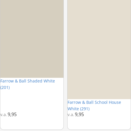
Farrow & Ball Shaded White
(201)
Farrow & Ball School House
White (291)
9,95
9,95
v.a.
v.a.