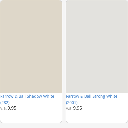
Farrow & Ball Shadow White (282)
Farrow & Ball Strong White (2001
Farrow & Ball Shadow White
Farrow & Ball Strong White
(282)
(2001)
9,95
9,95
v.a.
v.a.