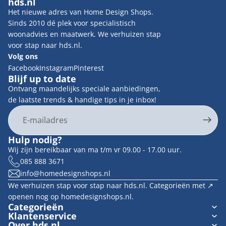
hds.nl
Het nieuwe adres van Home Design Shops.
Sinds 2010 dé plek voor specialistisch
woonadvies en maatwerk. We verhuizen stap
voor stap naar hds.nl.
Volg ons
Facebook
Instagram
Pinterest
Blijf up to date
Ontvang maandelijks speciale aanbiedingen,
de laatste trends & handige tips in je inbox!
E-mail
Privacybeleid
Hulp nodig?
Contactgegevens
Wij zijn bereikbaar van ma t/m vr 09.00 - 17.00 uur.
Terugbetalingsbeleid
085 888 3671
info@homedesignshops.nl
Algemene voorwaarden
We verhuizen stap voor stap naar hds.nl. Categorieën met ↗︎
Verzendbeleid
openen nog op homedesignshops.nl.
Wettelijke kennisgeving
Categorieën
Klantenservice
Cookievoorkeuren
Over hds.nl