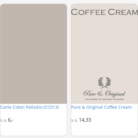
Carte Colori Palladio (CC013)
Pure & Original Coffee Cream
Carte Colori Palladio (CC013)
Pure & Original Coffee Cream
Bestseller
6,-
14,33
v.a.
v.a.