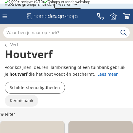
9.000+ reviews (9/10)
Qshops erkende webshop
9.000+ reviews (9/10)
Qshops erkende webshop
Home Design Shops is nu hds.nl
Home Design Shops is nu hds.nl
Waarom?
Waar ben je naar op zoek?
Breadcrumb navigatie
Verf
Houtverf
Voor kozijnen, deuren, lambrisering of een tuinbank gebruik
je
houtverf
die het hout voedt én beschermt.
Lees meer
Schildersbenodigdheden
Kennisbank
Filter
K
Farrow & Ball Skimming Stone (241)
Farrow & Ball Elephant's Breath®